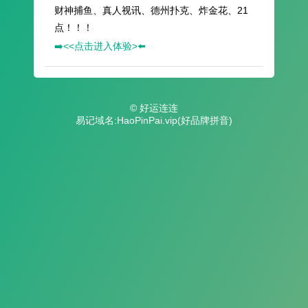
财神捕鱼、真人视讯、德州扑克、炸金花、21
点！！！
➡️<<点击进入体验>⬅️
© 好运连连
易记域名:HaoPinPai.vip(好品牌拼音)